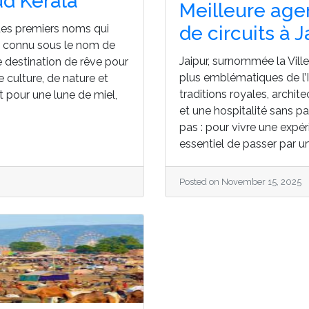
ud Kerala
Meilleure age
 des premiers noms qui
de circuits à J
nt connu sous le nom de
Jaipur, surnommée la Ville
e destination de rêve pour
plus emblématiques de l’In
 culture, de nature et
traditions royales, archit
t pour une lune de miel,
et une hospitalité sans par
pas : pour vivre une expér
essentiel de passer par un
Posted on November 15, 2025