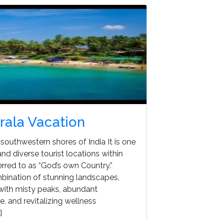
rala Vacation
 southwestern shores of India It is one
nd diverse tourist locations within
ferred to as “God’s own Country.”
mbination of stunning landscapes,
s with misty peaks, abundant
re, and revitalizing wellness
]