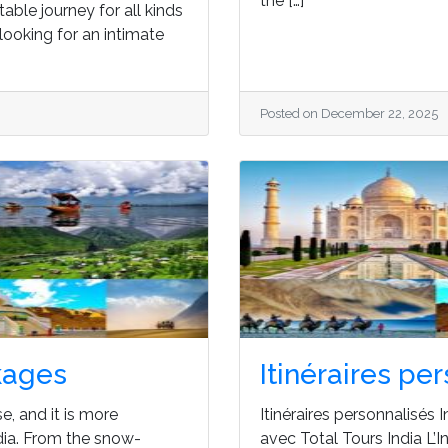
the […]
able journey for all kinds
e looking for an intimate
Posted on December 22, 2025
kages
Itinéraires pe
se, and it is more
Itinéraires personnalisés
ndia. From the snow-
avec Total Tours India L’I