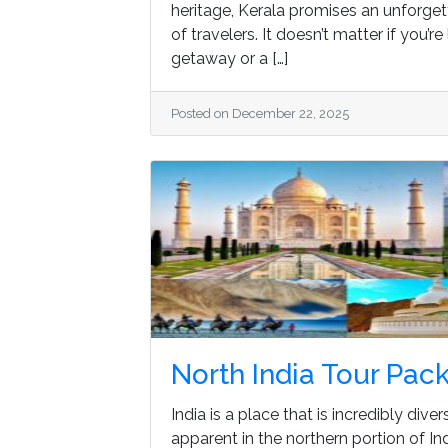
heritage, Kerala promises an unforgett
of travelers. It doesn’t matter if you’r
getaway or a […]
Posted on December 22, 2025
North India Tour Pac
India is a place that is incredibly diver
apparent in the northern portion of I