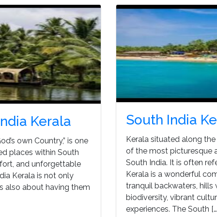
South India Ke
India Kerala
Kerala situated along the
God’s own Country,” is one
of the most picturesque a
ed places within South
South India. It is often re
mfort, and unforgettable
Kerala is a wonderful co
ndia Kerala is not only
tranquil backwaters, hill
is also about having them
biodiversity, vibrant cultu
experiences. The South […