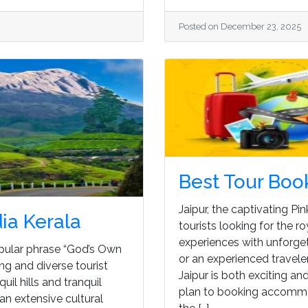
Posted on December 23, 2025
Best Tour Boo
Jaipur, the captivating Pin
dia Kerala
tourists looking for the ro
experiences with unforget
popular phrase “God’s Own
or an experienced travele
ng and diverse tourist
Jaipur is both exciting an
uil hills and tranquil
plan to booking accommod
n extensive cultural